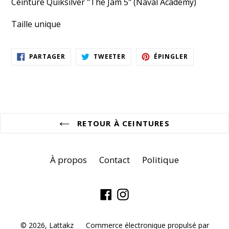
Ceinture Quiksilver "The Jam 5" (Naval Academy)
Taille unique
PARTAGER
TWEETER
ÉPINGLER
PARTAGER
TWEETER
ÉPINGLER
SUR
SUR
SUR
FACEBOOK
TWITTER
PINTEREST
RETOUR À CEINTURES
À propos
Contact
Politique
Facebook
Instagram
© 2026,
Lattakz
Commerce électronique propulsé par