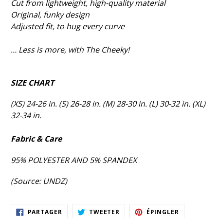
Cut from lightweight, high-quality material
Original, funky design
Adjusted fit, to hug every curve
… Less is more, with The Cheeky!
SIZE CHART
(XS) 24-26 in. (S) 26-28 in. (M) 28-30 in. (L) 30-32 in. (XL)
32-34 in.
Fabric & Care
95% POLYESTER AND 5% SPANDEX
(Source: UNDZ)
PARTAGER
TWEETER
ÉPINGLER
PARTAGER
TWEETER
ÉPINGLER
SUR
SUR
SUR