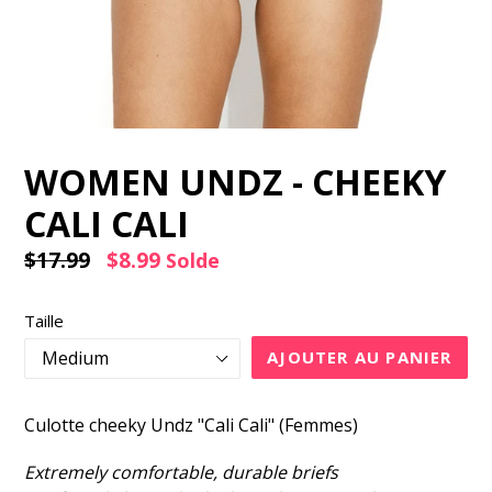
WOMEN UNDZ - CHEEKY
CALI CALI
Prix
$17.99
$8.99
Solde
régulier
Taille
AJOUTER AU PANIER
Culotte cheeky Undz "Cali Cali" (Femmes)
Extremely comfortable, durable briefs