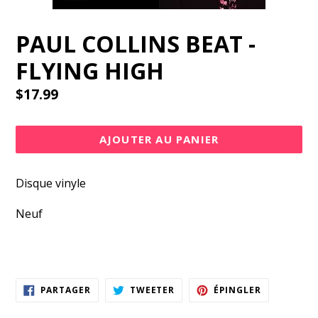
PAUL COLLINS BEAT -
FLYING HIGH
Prix
$17.99
régulier
AJOUTER AU PANIER
Disque vinyle
Neuf
PARTAGER
TWEETER
ÉPINGLER
PARTAGER
TWEETER
ÉPINGLER
SUR
SUR
SUR
FACEBOOK
TWITTER
PINTEREST