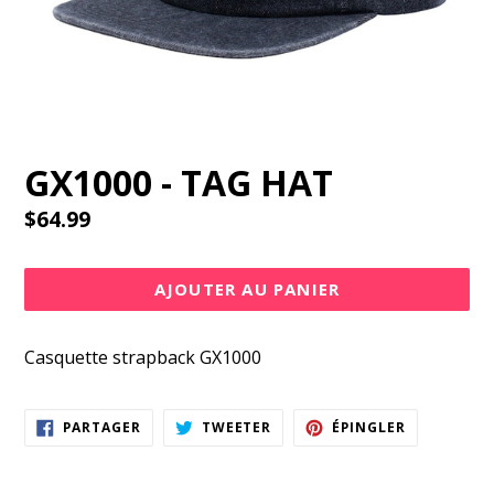
GX1000 - TAG HAT
Prix
$64.99
régulier
AJOUTER AU PANIER
Casquette strapback GX1000
PARTAGER
TWEETER
ÉPINGLER
PARTAGER
TWEETER
ÉPINGLER
SUR
SUR
SUR
FACEBOOK
TWITTER
PINTEREST