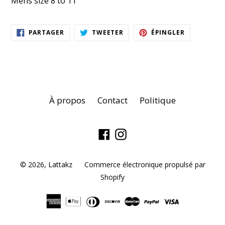
Mens size 8 to 11
PARTAGER
TWEETER
ÉPINGLER
PARTAGER
TWEETER
ÉPINGLER
SUR
SUR
SUR
FACEBOOK
TWITTER
PINTEREST
À propos
Contact
Politique
Facebook
Instagram
© 2026,
Lattakz
Commerce électronique propulsé par
Shopify